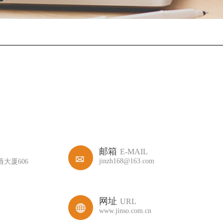
邮箱
E-MAIL
jinzh168@163.com
大厦606
网址
URL
www.jinso.com.cn