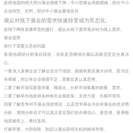
疫情使国内绝大部分展会规模下降；中小型展会局面艰难；部分中小
企业转型、关闭，部分中小展会萎缩合并。
观众对线下展会的需求快速转变成为常态化。
疫情下网络直播带货的盛行，观众从线下需求逐步转为线上需求。
展会逆势
前行下需要注意的问题
客观地调研分析项目现状，决策是否继续办展以及能否坚定办展决
心。
一要深入参展企业了解企业当下现状、困难和真实展示诉求。因为生
存艰难，所以有企业摇摆不定，需要反复认真思考。
二要了解市场买家需求量、顾虑点，分析市场集蓄的能量、需求。
三要了解举办地政府各种相关会展政策、支持力度、办展环境等。
四要了解竞争对手展会现状情况，以及竞争展会与自有展会的优劣势
分析，透彻分析后才可以真正坚定我们的办展信心、更坚强、更勇敢
地迎难而上，勇往直前。
打破常规，大胆创新、制定让展会获得生机的精准举措。