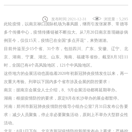
发布时间:2021-12-31
浏览量：5,295
此轮疫情，以南京禄口国际机场为暴风眼，继而引发张家界、常德等
多个传播中心，疫情传播链被不断拉大。从7月20日南京首现确诊病
例至今，仅仅15天，疫情已在全国“多点开花”，来势汹汹。
目前外溢至少15个省、31个市，包括四川、广东、安徽、辽宁、北
京、湖南、宁夏、湖北、山东、海南、福建等省份。截至8月3日11
时，全国已有4个高风险地区，121个中风险地区。
这些地方的会展活动也面临着2020年初新冠肺炎疫情发生以来，再一
次重大考验。列举以下国内多个省市涉及会展的防控要求：
南京：据南京会展业人士介绍，8、9月会展活动都将延期举办。
湖南：根据疫情防控的要求，原定8月在长沙举办的展会都暂停。
河南：郑州市新冠肺炎疫情防控领导小组办公室7月31日发布公告要
求：减少人员聚集，停止非必要聚集活动，原则上不举办大型群众性
活动。
北京：8月1日下午，北京市新冠疫情防控新闻发布会上要求：严格控