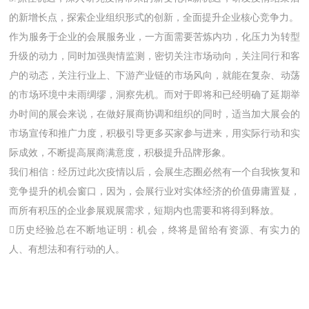
的新增长点，探索企业组织形式的创新，全面提升企业核心竞争力。
作为服务于企业的会展服务业，一方面需要苦炼内功，化压力为转型
升级的动力，同时加强舆情监测，密切关注市场动向，关注同行和客
户的动态，关注行业上、下游产业链的市场风向，就能在复杂、动荡
的市场环境中未雨绸缪，洞察先机。而对于即将和已经明确了延期举
办时间的展会来说，在做好展商协调和组织的同时，适当加大展会的
市场宣传和推广力度，积极引导更多买家参与进来，用实际行动和实
际成效，不断提高展商满意度，积极提升品牌形象。
我们相信：经历过此次疫情以后，会展生态圈必然有一个自我恢复和
竞争提升的机会窗口，因为，会展行业对实体经济的价值毋庸置疑，
而所有积压的企业参展观展需求，短期内也需要和将得到释放。
历史经验总在不断地证明：机会，终将是留给有资源、有实力的
人、有想法和有行动的人。