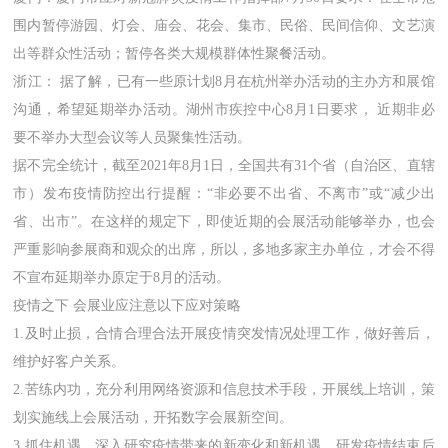
围内暂停游园、灯会、庙会、花会、集市、民俗、民间信仰、文艺演
出等群众性活动；暂停各类大规模群体性聚餐活动。
浙江： 据了解，已有一些原计划8月在杭州举办活动的主办方和展馆
沟通，希望延期举办活动。湖州市疾控中心8月1日要求， 近期非必
要不举办大型会议等人员聚集性活动。
据不完全统计，截至2021年8月1日，全国共有31个省（自治区、直辖
市）发布疫情防控出行提醒：“非必要不出省、不离市”或“减少出
省、出市”。在这样的规定下，即使近期的会展活动能够举办，也会
严重影响参展商和观众的出席，所以，多地多家主办单位，才会不得
不宣布延期举办原定于8月的活动。
疫情之下 会展业应注意以下应对策略
1.及时止损，合情合理合法开展疫情突发情况处理工作，做好善后，
维护好客户关系。
2.苦练内功，充分利用网络资源和信息技术手段，开展线上培训，策
划实施线上会展活动，开拓数字会展新空间。
3.抓住机遇，深入研究疫情带来的新变化和新机遇，研发疫情结束后